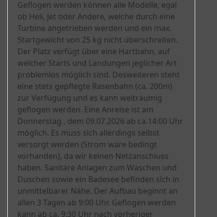
Geflogen werden können alle Modelle, egal
ob Heli, Jet oder Andere, welche durch eine
Turbine angetrieben werden und ein max.
Startgewicht von 25 kg nicht überschreiten.
Der Platz verfügt über eine Hartbahn, auf
welcher Starts und Landungen jeglicher Art
problemlos möglich sind. Desweiteren steht
eine stets gepflegte Rasenbahn (ca. 200m)
zur Verfügung und es kann weiträumig
geflogen werden. Eine Anreise ist am
Donnerstag , dem 09.07.2026 ab ca.14:00 Uhr
möglich. Es muss sich allerdings selbst
versorgt werden (Strom wäre bedingt
vorhanden), da wir keinen Netzanschluss
haben. Sanitäre Anlagen zum Waschen und
Duschen sowie ein Badesee befinden sich in
unmittelbarer Nähe. Der Aufbau beginnt an
allen 3 Tagen ab 9:00 Uhr. Geflogen werden
kann ab ca. 9:30 Uhr nach vorheriger