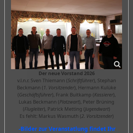
Der neue Vorstand 2026
v.l.n.r. Sven Thiemann (
Schriftführer
), Stephan
Beckmann (
1. Vorsitzender
), Hermann Kulüke
(
Geschäftsführer
), Frank Buitkamp (
Kassierer
),
Lukas Beckmann (
Platzwart
), Peter Brüning
(
Flugleiter
), Patrick Metting (
Jugendwart
)
Es fehlt: Markus Wasmuth (
2. Vorsitzender
)
-Bilder zur Veranstatlung findet Ihr