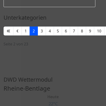
Unterkategorien
1
2
3
4
5
6
7
8
9
10
Seite 2 von 23
DWD Wettermodul
Rheine-Bentlage
Heute
22°C