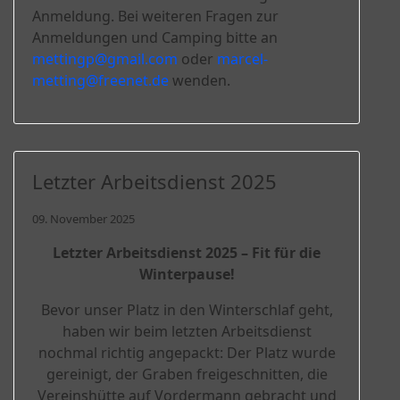
Anmeldung. Bei weiteren Fragen zur
Anmeldungen und Camping bitte an
mettingp@gmail.com
oder
marcel-
metting@freenet.de
wenden.
Letzter Arbeitsdienst 2025
09. November 2025
Letzter Arbeitsdienst 2025 – Fit für die
Winterpause!
Bevor unser Platz in den Winterschlaf geht,
haben wir beim letzten Arbeitsdienst
nochmal richtig angepackt: Der Platz wurde
gereinigt, der Graben freigeschnitten, die
Vereinshütte auf Vordermann gebracht und