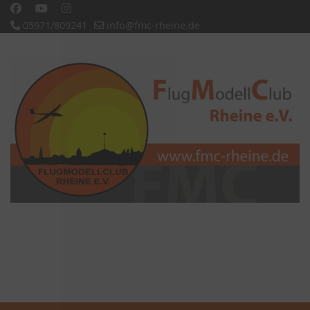
05971/809241
info@fmc-rheine.de
Slideshow CK
'