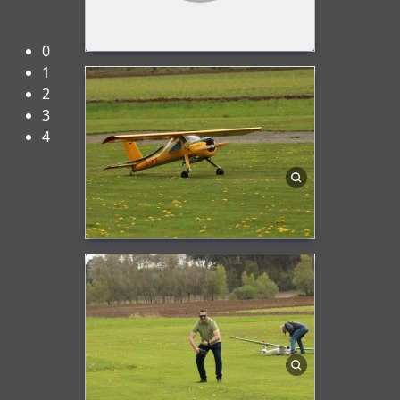
Herzlich Willkommen beim FMC-Rheine e.V.!
0
1
2
3
4