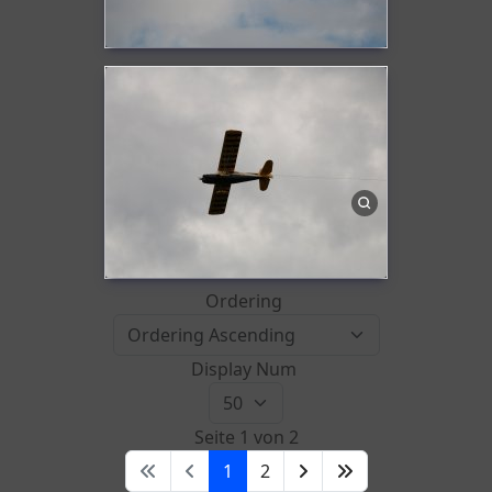
Ordering
Display Num
Seite 1 von 2
1
2