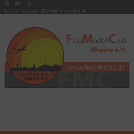
05971/809241
info@fmc-rheine.de
Slideshow CK
'