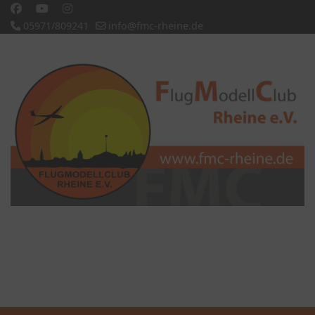
05971/809241
info@fmc-rheine.de
Slideshow CK
'