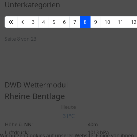
Unterkategorien
3
4
5
6
7
8
9
10
11
12
Seite 8 von 23
DWD Wettermodul
Rheine-Bentlage
Heute
31°C
Höhe ü. NN:
40m
Luftdruck:
1013 hPa
Wir nutzen Cookies auf unserer Website. Einige von ihnen