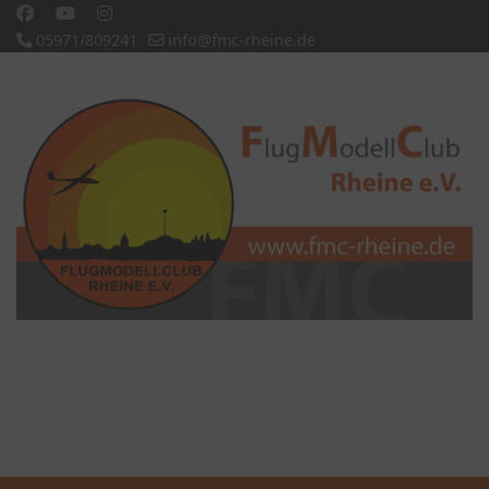
05971/809241
info@fmc-rheine.de
Slideshow CK
'