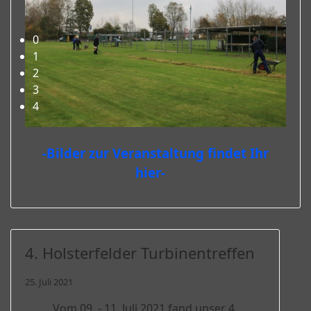
Herzlich Willkommen beim FMC-Rheine e.V.!
0
1
2
3
4
-Bilder zur Veranstaltung findet Ihr
hier-
4. Holsterfelder Turbinentreffen
25. Juli 2021
Vom 09. - 11. Juli 2021 fand unser 4.