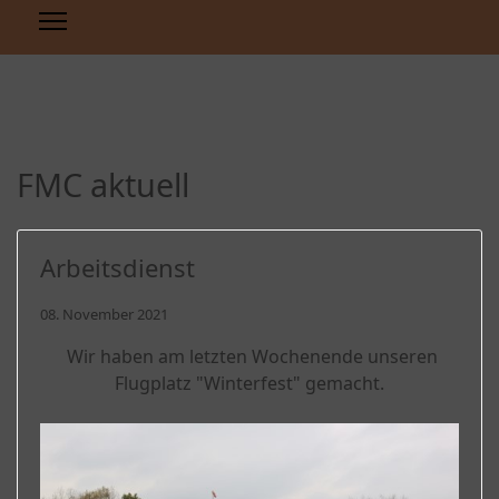
FMC aktuell
Arbeitsdienst
08. November 2021
Wir haben am letzten Wochenende unseren
Flugplatz "Winterfest" gemacht.