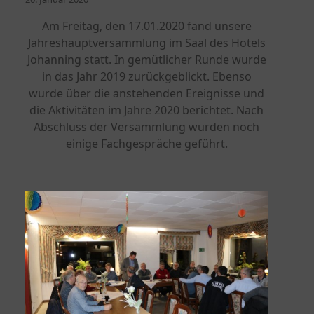
Am Freitag, den 17.01.2020 fand unsere
Jahreshauptversammlung im Saal des Hotels
Johanning statt. In gemütlicher Runde wurde
in das Jahr 2019 zurückgeblickt. Ebenso
wurde über die anstehenden Ereignisse und
die Aktivitäten im Jahre 2020 berichtet. Nach
Abschluss der Versammlung wurden noch
einige Fachgespräche geführt.