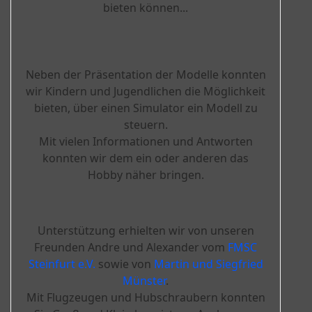
bieten können...
Neben der Präsentation der Modelle konnten
wir Kindern und Jugendlichen die Möglichkeit
bieten, über einen Simulator ein Modell zu
steuern.
Mit vielen Informationen und Antworten
konnten wir dem ein oder anderen das
Hobby näher bringen.
Unterstützung erhielten wir von unseren
Freunden Andre und Alexander vom
FMSC
Steinfurt e.V.
sowie von
Martin und Siegfried
Münster
.
Mit Flugzeugen und Hubschraubern konnten