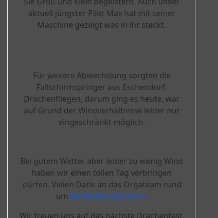
Sie Groß und Klein begeistern. Auch unser
aktuell jüngster Pilot Max hat mit seiner
Maschine gezeigt was in ihr steckt.
Für weitere Abwechslung sorgten die
Fallschirmspringer aus Eschendorf.
Drachenfliegen, darum ging es heute, war
auf Grund der Windverhältnisse leider nur
eingeschränkt möglich.
Bei gutem Wetter aber leider zu wenig Wind
haben wir einen tollen Tag verbringen
dürfen. Vielen Dank an das Orgateam rund
um
die Kinderstadt (e.V.)
.
Wir freuen uns auf das nächste Drachenfest.