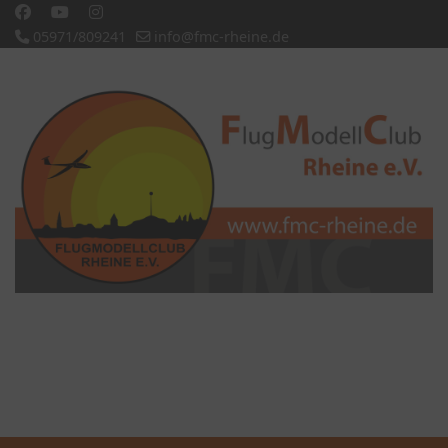
05971/809241
info@fmc-rheine.de
Slideshow CK
'