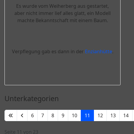
Es wurde vom Weiherberg aus gestartet,
aber nicht immer lief alles glatt, ein Modell
machte Bekanntschaft mit einem Baum.
Verpflegung gab es dann in der
Enzianhütte
.
Unterkategorien
6
7
8
9
10
11
12
13
14
Seite 11 von 23