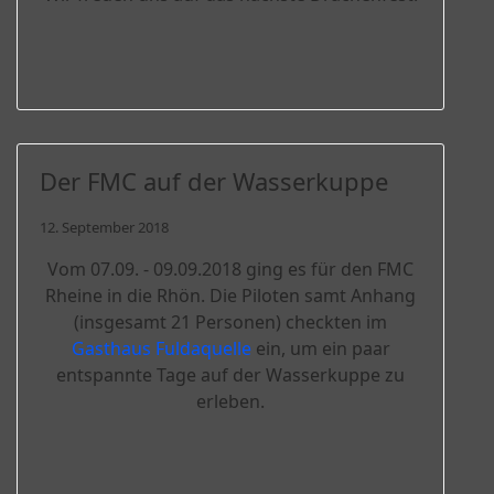
Der FMC auf der Wasserkuppe
12. September 2018
Vom 07.09. - 09.09.2018 ging es für den FMC
Rheine in die Rhön. Die Piloten samt Anhang
(insgesamt 21 Personen) checkten im
Gasthaus Fuldaquelle
ein, um ein paar
entspannte Tage auf der Wasserkuppe zu
erleben.