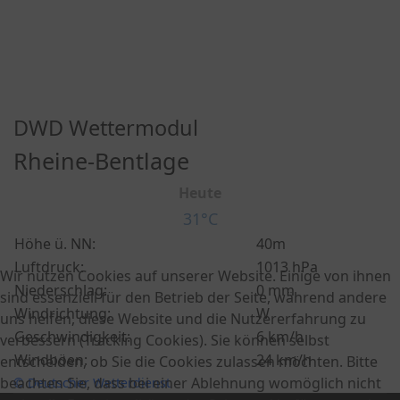
DWD Wettermodul
Rheine-Bentlage
Heute
31°C
Höhe ü. NN:
40m
Luftdruck:
1013 hPa
Wir nutzen Cookies auf unserer Website. Einige von ihnen
Niederschlag:
0 mm
sind essenziell für den Betrieb der Seite, während andere
Windrichtung:
W
uns helfen, diese Website und die Nutzererfahrung zu
Geschwindigkeit:
6 km/h
verbessern (Tracking Cookies). Sie können selbst
Windböen:
24 km/h
entscheiden, ob Sie die Cookies zulassen möchten. Bitte
beachten Sie, dass bei einer Ablehnung womöglich nicht
© Deutscher Wetterdienst