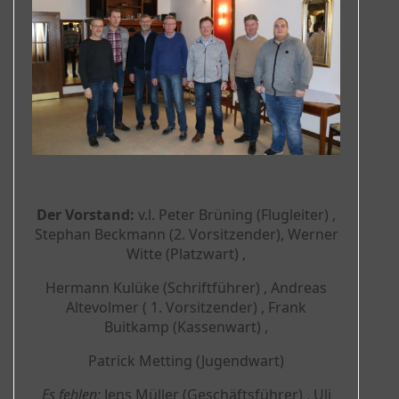
Der Vorstand:
v.l. Peter Brüning (Flugleiter) ,
Stephan Beckmann (2. Vorsitzender), Werner
Witte (Platzwart) ,
Hermann Kulüke (Schriftführer) , Andreas
Altevolmer ( 1. Vorsitzender) , Frank
Buitkamp (Kassenwart) ,
Patrick Metting (Jugendwart)
Es fehlen:
Jens Müller (Geschäftsführer) , Uli