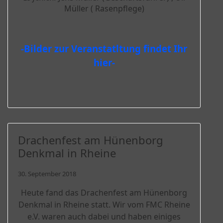
Müller ( Rasenpflege)
-Bilder zur Veranstatltung findet Ihr
hier-
Drachenfest am Hünenborg
Denkmal in Rheine
30. September 2018
Heute fand das Drachenfest am Hünenborg
Denkmal in Rheine statt. Wir vom FMC Rheine
e.V. waren auch dabei und haben einiges