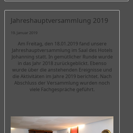
Jahreshauptversammlung 2019
19. Januar 2019
Am Freitag, den 18.01.2019 fand unsere
Jahreshauptversammlung im Saal des Hotels
Johanning statt. In gemütlicher Runde wurde
in das Jahr 2018 zurückgeblickt. Ebenso
wurde über die anstehenden Ereignisse und
die Aktivitäten im Jahre 2019 berichtet. Nach
Abschluss der Versammlung wurden noch
viele Fachgespräche geführt.