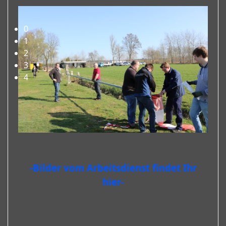
Herzlich Willkommen beim FMC-Rheine e.V.!
0
1
2
3
4
-Bilder vom Arbeitsdienst findet Ihr
hier-