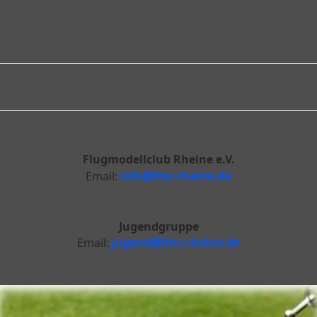
Flugmodellclub Rheine e.V.
Email:
info@fmc-rheine.de
Jugendgruppe
Email:
jugend@fmc-rheine.de