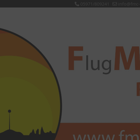
05971/809241
info@fmc-