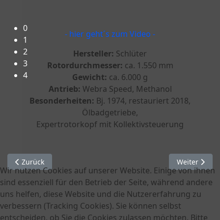
Herzlich Willkommen beim FMC-Rheine e.V.!
0
- hier geht´s zum Video -
1
2
Hersteller:
Schlüter
3
Rotordurchmesser:
ca. 1.550 mm
4
Gewicht:
ca. 6.000 g
Antrieb:
Webra Speed, Methanol
Besonderheiten:
Bj. 1974, restauriert 2018,
Ölbadgetriebe,
Expertrotorkopf mit Kollektivsteuerung
Vorheriger Beitrag: Bell 222 - Airwolf
Nächster Bei
Zurück
Weiter
Wir nutzen Cookies auf unserer Website. Einige von ihnen
sind essenziell für den Betrieb der Seite, während andere
uns helfen, diese Website und die Nutzererfahrung zu
verbessern (Tracking Cookies). Sie können selbst
entscheiden, ob Sie die Cookies zulassen möchten. Bitte