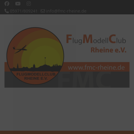
05971/809241
info@fmc-rheine.de
Slideshow CK
'