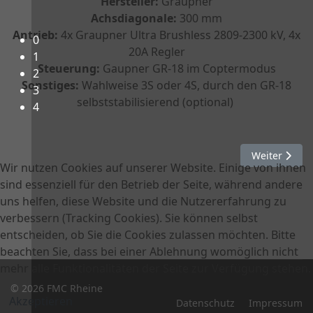
Hersteller:
Graupner
Achsdiagonale:
300 mm
Herzlich Willkommen beim FMC-Rheine e.V.!
Antrieb:
4x Graupner Ultra Brushless 2809-2300 kV, 4x
0
20A Regler
1
Steuerung:
Gaupner GR-18 im Coptermodus
2
Sonstiges:
Wahlweise 3S oder 4S, durch den GR-18
3
selbststabilisierend (optional)
4
Nächster Bei
Weiter
Wir nutzen Cookies auf unserer Website. Einige von ihnen
sind essenziell für den Betrieb der Seite, während andere
uns helfen, diese Website und die Nutzererfahrung zu
verbessern (Tracking Cookies). Sie können selbst
entscheiden, ob Sie die Cookies zulassen möchten. Bitte
beachten Sie, dass bei einer Ablehnung womöglich nicht
mehr alle Funktionalitäten der Seite zur Verfügung stehen.
© 2026 FMC Rheine
Akzeptieren
Datenschutz
Impressum