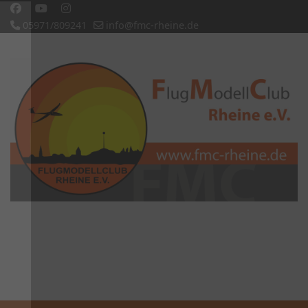
05971/809241
info@fmc-rheine.de
Slideshow CK
'