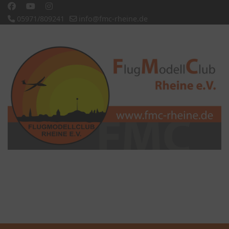
05971/809241
info@fmc-rheine.de
Slideshow CK
'