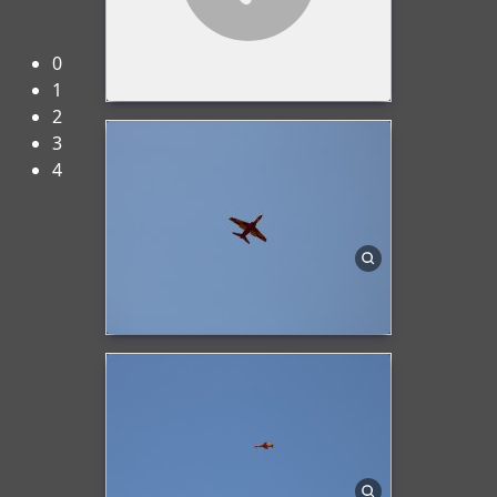
Herzlich Willkommen beim FMC-Rheine e.V.!
0
1
2
3
4