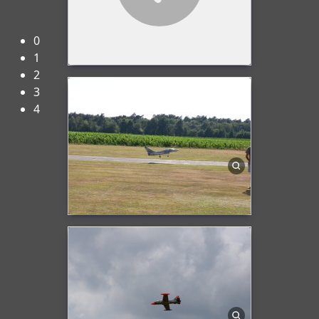
Herzlich Willkommen beim FMC-Rheine e.V.!
0
1
2
3
4