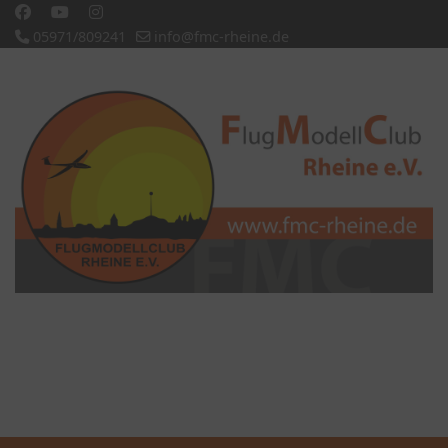
05971/809241
info@fmc-rheine.de
Slideshow CK
'