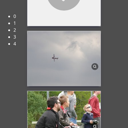
Herzlich Willkommen beim FMC-Rheine e.V.!
0
1
2
3
4