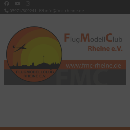
05971/809241
info@fmc-rheine.de
Slideshow CK
'